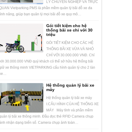
LÝ CHUYÊN NGHIỆP VÀ TRỰC
QUAN Vietparking.PMS là phần mềm quản lý bãi đỗ xe đa
tính năng, giúp bạn quản lý mọi bãi đỗ xe quy mô…
Gói tiết kiệm cho hệ
thống bãi xe chỉ với 30
triệu
GÓI TIẾT KIỆM CHO CÁC HỆ
THỐNG BÃI XE VỪA VÀ NHỎ
CHỈ VỚI 30.000.000 VNĐ. Chỉ
với 30.000.000 VNĐ quý khách có thể sở hữu hệ thống bãi
giữ xe thông minh VIETPARKING cấu hình quản lý cho 2 làn
xe…
Hệ thống quản lý bãi xe
máy
Hệ thống quản lý bãi xe máy
I.CẤU HÌNH CỦA HỆ THỐNG XE
MÁY Máy tính và phần mềm
quản lý bãi xe thông minh. Đầu đọc thẻ RFID Camera chụp
ảnh nhận dạng biển số. Camera chụp ảnh toàn…