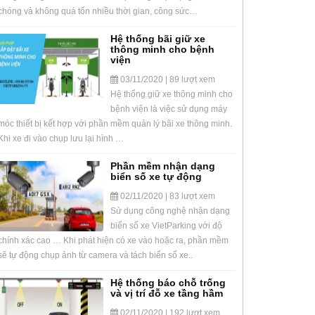
chóng và không quá tốn nhiều thời gian, công sức…
Hệ thống bãi giữ xe
thông minh cho bệnh
viện
03/11/2020 | 89 lượt xem
Hệ thống giữ xe thông minh cho
bệnh viện là việc sử dụng máy
móc thiết bị kết hợp với phần mềm quản lý bãi xe thông minh.
Khi xe đi vào chụp lưu lại hình …
Phần mềm nhận dạng
biển số xe tự động
02/11/2020 | 83 lượt xem
Sử dụng công nghệ nhận dạng
biển số xe VietParking với độ
chính xác cao … Khi phát hiện có xe vào hoặc ra, phần mềm
sẽ tự động chụp ảnh từ camera và tách biển số xe..
Hệ thống báo chỗ trống
và vị trí đỗ xe tầng hầm
02/11/2020 | 192 lượt xem