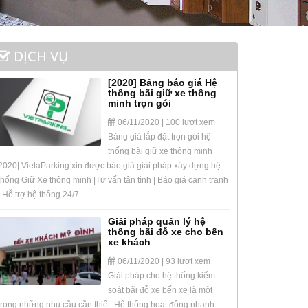
DỊCH VỤ
[2020] Bảng báo giá Hệ
thống bãi giữ xe thông
minh trọn gói
06/11/2020 | 100 lượt xem
Bảng giá lắp đặt trọn gói hệ
thống bãi giữ xe thông minh
2020| VietaParking xin được báo giá giải pháp xây dựng hệ
thống Giữ Xe thông minh |Tư vấn tận tình | Báo giá cạnh tranh
| Hỗ trợ hệ thống 24/7
Giải pháp quản lý hệ
thống bãi đỗ xe cho bến
xe khách
06/11/2020 | 93 lượt xem
Giải pháp cho hệ thống kiểm
soát bãi đỗ xe bến xe là một
trong những nhu cầu cần thiết. Hệ thống hoạt động nhanh