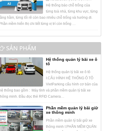
Hệ thống báo chỗ trống của
từng toà nhà, từng khu vực, từng
tầng hầm, từng lối rẽ còn bao nhiêu chỗ trống và hướng đi.
Phần mềm hiển thị chi tiết từng vị trí còn trống …
SẢN PHẨM
Hệ thống quản lý bãi xe ô
tô
Hệ thống quản lý bãi xe ô tô
I.CẤU HÌNH HỆ THỐNG Ô TÔ
VietParking cấu hình cơ bản của
hệ thống bao gồm : Máy tính và phần mềm quản lý bãi xe
thông minh. Đầu đọc thẻ RFID Camera…
Phần mềm quản lý bãi giữ
xe thông minh
Phần mềm quản lý bãi giữ xe
thông minh I.PHẦN MỀM QUẢN