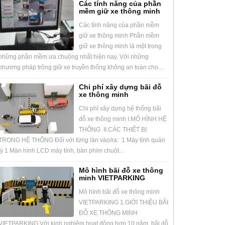
Các tính năng của phần
mềm giữ xe thông minh
Các tính năng của phần mềm
giữ xe thông minh Phần mềm
giữ xe thông minh là một trong
những phần mềm ưa chuộng nhất hiện nay. Với những
phương pháp trông giữ xe truyền thống không an toàn cho…
Chi phí xây dựng bãi đỗ
xe thông minh
Chi phí xây dựng hệ thống bãi
đỗ xe thông minh I.MÔ HÌNH HỆ
THỐNG II.CÁC THIẾT BỊ
TRONG HỆ THỐNG Đối với từng làn vào/ra: 1 Máy tính quản
lý 1 Màn hình LCD máy tính, bàn phím chuột…
Mô hình bãi đỗ xe thông
minh VIETPARKING
Mô hình bãi đỗ xe thông minh
VIETPARKING 1.GIỚI THIỆU BÃI
ĐỖ XE THÔNG MINH
VIETPARKING Với kinh nghiệm hoạt động hơn 10 năm, bãi đỗ