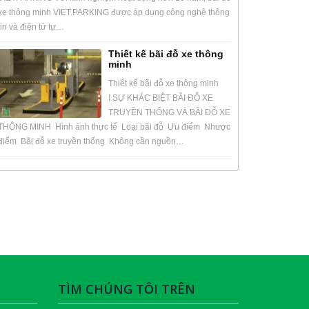
xe thông minh VIET.PARKING được áp dụng công nghệ thông
tin và điện tử tự…
Thiết kế bãi đỗ xe thông
minh
Thiết kế bãi đỗ xe thông minh
I.SỰ KHÁC BIỆT BÃI ĐỖ XE
TRUYỀN THỐNG VÀ BÃI ĐỖ XE
THÔNG MINH Hình ảnh thực tế Loại bãi đỗ Ưu điểm Nhược
điểm Bãi đỗ xe truyền thống Không cần nguồn…
TÌM CHÚNG TÔI TRÊN