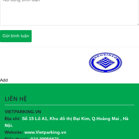
Add
LIÊN HỆ
VIETPARKING.VN
Địa chỉ:
Số 15 Lô A1, Khu đô thị Đại Kim, Q.Hoàng Mai , Hà
Nội.
Website:
www.Vietparking.vn
024 39956671
Điện thoại: