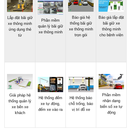
Báo giá hệ
Báo giá lắp đặt
Lắp đặt bãi giữ
Phần mềm
thống bãi giữ
bãi giữ xe
xe thông minh
quản lý bãi giữ
xe thông minh
thông minh
ứng dụng thẻ
xe thông minh
trọn gói
cho bệnh viện
từ
Phần mềm
Giải pháp hệ
Hệ thống đếm
Hệ thống báo
nhận dạng
thống quản lý
xe tự động,
chỗ trống, báo
biển số xe tự
xe bến xe
đếm xe vào ra
vị trí đỗ xe
động
khách